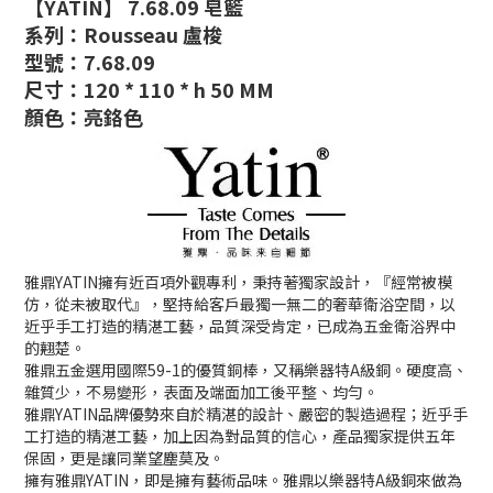
【YATIN】 7.68.09 皂籃
系列：Rousseau 盧梭
型號：7.68.09
尺寸：120 * 110 * h 50 MM
顏色：亮鉻色
雅鼎YATIN擁有近百項外觀專利，秉持著獨家設計，『經常被模
仿，從未被取代』，堅持給客戶最獨一無二的奢華衛浴空間，以
近乎手工打造的精湛工藝，品質深受肯定，已成為五金衛浴界中
的翹楚。
雅鼎五金選用國際59-1的優質銅棒，又稱樂器特A級銅。硬度高、
雜質少，不易變形，表面及端面加工後平整、均勻。
雅鼎YATIN品牌優勢來自於精湛的設計、嚴密的製造過程；近乎手
工打造的精湛工藝，加上因為對品質的信心，產品獨家提供五年
保固，更是讓同業望塵莫及。
擁有雅鼎YATIN，即是擁有藝術品味。
雅鼎以樂器特A級銅來做為