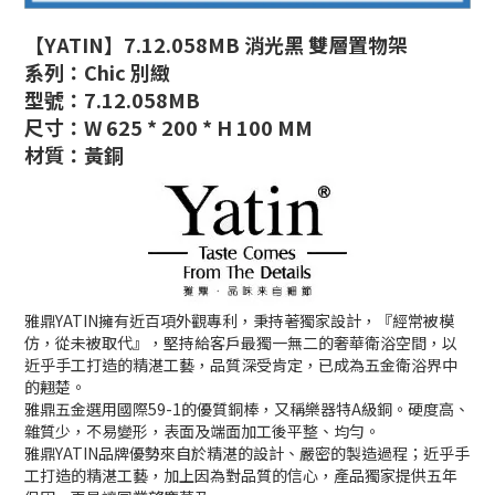
【YATIN】7.12.058MB 消光黑 雙層置物架
系列：Chic 別緻
型號：7.12.058MB
尺寸：W 625 * 200 * H 100 MM
材質：黃銅
雅鼎YATIN擁有近百項外觀專利，秉持著獨家設計，『經常被模
仿，從未被取代』，堅持給客戶最獨一無二的奢華衛浴空間，以
近乎手工打造的精湛工藝，品質深受肯定，已成為五金衛浴界中
的翹楚。
雅鼎五金選用國際59-1的優質銅棒，又稱樂器特A級銅。硬度高、
雜質少，不易變形，表面及端面加工後平整、均勻。
雅鼎YATIN品牌優勢來自於精湛的設計、嚴密的製造過程；近乎手
工打造的精湛工藝，加上因為對品質的信心，產品獨家提供五年