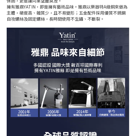
保固，更是讓同業望塵莫及。
擁有雅鼎YATIN，即是擁有藝術品味。
雅鼎以樂器特A級銅來做為
主體，硬度高、雜質少，且不易變形；五金配件採用優質不銹鋼
自攻螺絲及固定螺絲，長時間使用不生鏽、不斷裂。