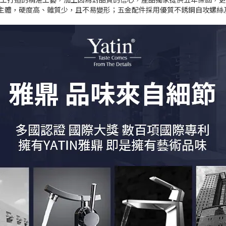
主體，硬度高、雜質少，且不易變形；五金配件採用優質不銹鋼自攻螺絲