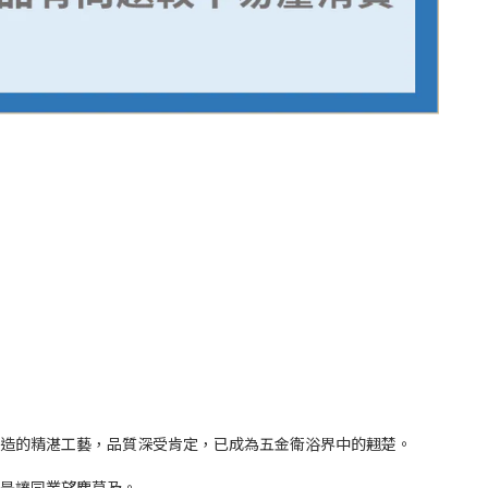
打造的精湛工藝，品質深受肯定，已成為五金衛浴界中的翹楚。
更是讓同業望塵莫及。