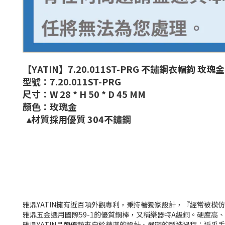
【YATIN】7.20.011ST-PRG 不鏽鋼衣帽鉤 玫瑰金
型號：7.20.011ST-PRG
尺寸：W 28 * H 50 * D 45 MM
顏色：玫瑰金
▴材質採用優質 304不鏽鋼
雅鼎YATIN擁有近百項外觀專利，秉持著獨家設計，『經常被
雅鼎五金選用國際59-1的優質銅棒，又稱樂器特A級銅。硬度高
雅鼎YATIN品牌優勢來自於精湛的設計、嚴密的製造過程；近