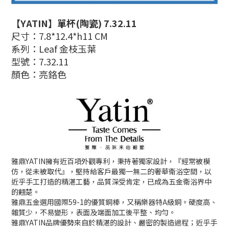
【YATIN】單杯(陶瓷) 7.32.11
尺寸：7.8*12.4*h11 CM
系列：Leaf 金枝玉葉
型號：7.32.11
顏色：亮鉻色
雅鼎YATIN擁有近百項外觀專利，秉持著獨家設計，『經常被模
仿，從未被取代』，堅持給客戶最獨一無二的奢華衛浴空間，以
近乎手工打造的精湛工藝，品質深受肯定，已成為五金衛浴界中
的翹楚。
雅鼎五金選用國際59-1的優質銅棒，又稱樂器特A級銅。硬度高、
雜質少，不易變形，表面及端面加工後平整、均勻。
雅鼎YATIN品牌優勢來自於精湛的設計、嚴密的製造過程；近乎手