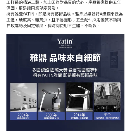
工打造的精湛工藝，加上因為對品質的信心，產品獨家提供五年
保固，更是讓同業望塵莫及。
擁有雅鼎YATIN，即是擁有藝術品味。
雅鼎以樂器特A級銅來做為
主體，硬度高、雜質少，且不易變形；五金配件採用優質不銹鋼
自攻螺絲及固定螺絲，長時間使用不生鏽、不斷裂。