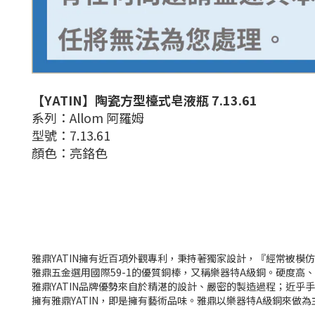
【YATIN】陶瓷方型檯式皂液瓶 7.13.61
系列：Allom 阿羅姆
型號：7.13.61
顏色：亮鉻色
雅鼎YATIN擁有近百項外觀專利，秉持著獨家設計，『經常被
雅鼎五金選用國際59-1的優質銅棒，又稱樂器特A級銅。硬度高
雅鼎YATIN品牌優勢來自於精湛的設計、嚴密的製造過程；近
擁有雅鼎YATIN，即是擁有藝術品味。
雅鼎以樂器特A級銅來做為