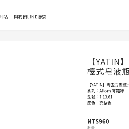
網站
與我們LINE聯繫
【YATIN】
檯式皂液
【YATIN】陶瓷方型檯式皂
系列：Allom 阿羅姆
型號：7.13.61
顏色：亮鉻色
NT$960
數量