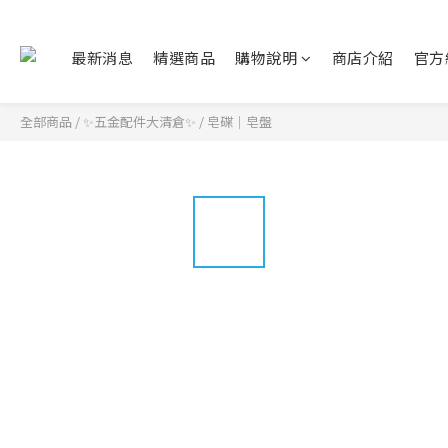
最新消息
精選商品
購物說明
商店介紹
官方
全部商品
/
✨五金配件大清倉✨
/
皂碟｜皂盤