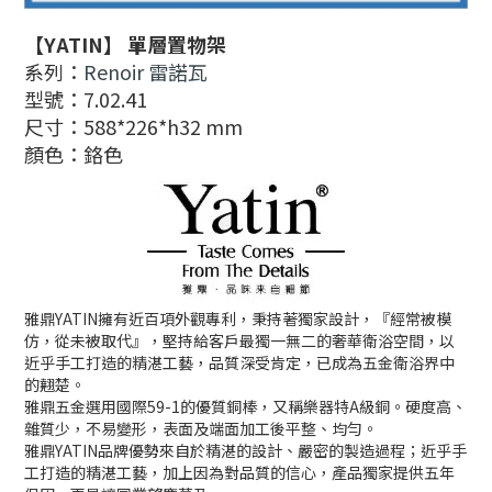
【YATIN】 單層置物架
系列：
Renoir 雷諾瓦
型號：7.02.41
尺寸：588*226*h32 mm
顏色：鉻色
雅鼎YATIN擁有近百項外觀專利，秉持著獨家設計，『經常被模
仿，從未被取代』，堅持給客戶最獨一無二的奢華衛浴空間，以
近乎手工打造的精湛工藝，品質深受肯定，已成為五金衛浴界中
的翹楚。
雅鼎五金選用國際59-1的優質銅棒，又稱樂器特A級銅。硬度高、
雜質少，不易變形，表面及端面加工後平整、均勻。
雅鼎YATIN品牌優勢來自於精湛的設計、嚴密的製造過程；近乎手
工打造的精湛工藝，加上因為對品質的信心，產品獨家提供五年