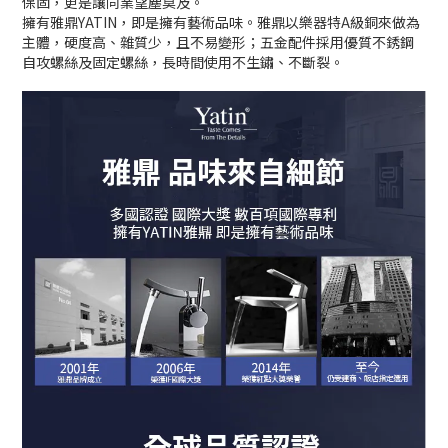
保固，更是讓同業望塵莫及。
擁有雅鼎YATIN，即是擁有藝術品味。
雅鼎以樂器特A級銅來做為
主體，硬度高、雜質少，且不易變形；五金配件採用優質不銹鋼
自攻螺絲及固定螺絲，長時間使用不生鏽、不斷裂。